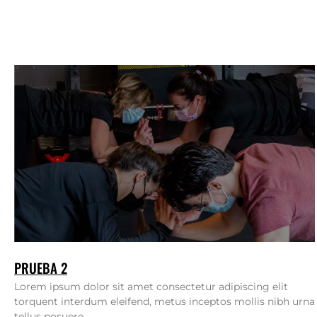
PRUEBA 2
Lorem ipsum dolor sit amet consectetur adipiscing elit
torquent interdum eleifend, metus inceptos mollis nibh urna
tellus posuere...