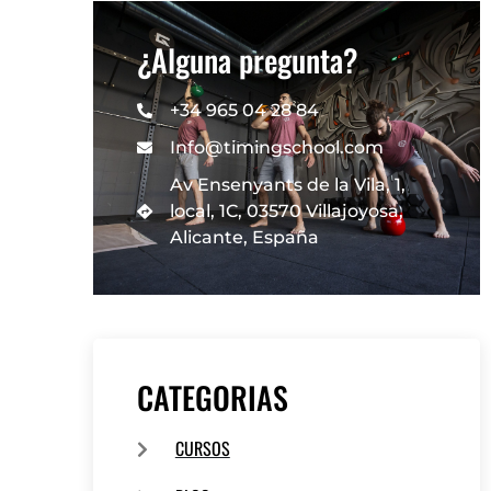
¿Alguna pregunta?
+34 965 04 28 84
Info@timingschool.com
Av Ensenyants de la Vila, 1,
local, 1C, 03570 Villajoyosa,
Alicante, España
CATEGORIAS
CURSOS