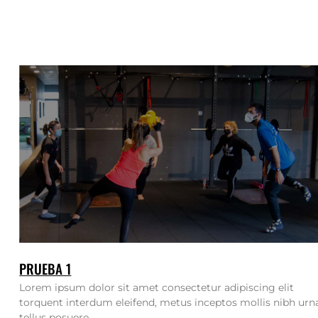
PRUEBA 1
Lorem ipsum dolor sit amet consectetur adipiscing elit
torquent interdum eleifend, metus inceptos mollis nibh urn
tellus posuere...